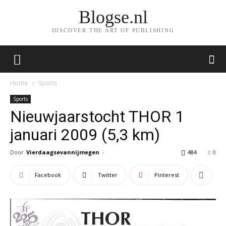
Blogse.nl
DISCOVER THE ART OF PUBLISHING
Home
Sports
Sports
Nieuwjaarstocht THOR 1
januari 2009 (5,3 km)
Door
Vierdaagsevannijmegen
-
484
0
Facebook
Twitter
Pinterest