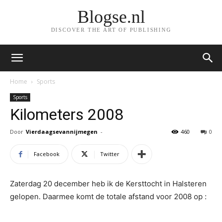
Blogse.nl
DISCOVER THE ART OF PUBLISHING
Home
Sports
Sports
Kilometers 2008
Door
Vierdaagsevannijmegen
-
460
0
Facebook
Twitter
Zaterdag 20 december heb ik de Kersttocht in Halsteren
gelopen. Daarmee komt de totale afstand voor 2008 op :