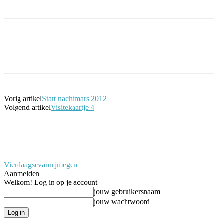
Facebook
Twitter
Pinterest
WhatsApp
Vorig artikel
Start nachtmars 2012
Volgend artikel
Visitekaartje 4
Vierdaagsevannijmegen
Aanmelden
Welkom! Log in op je account
jouw gebruikersnaam
jouw wachtwoord