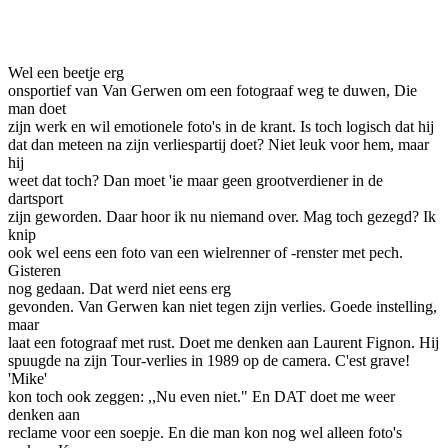
Facebook
Twitter
Pinterest
WhatsApp
Wel een beetje erg
onsportief van Van Gerwen om een fotograaf weg te duwen, Die
man doet
zijn werk en wil emotionele foto's in de krant. Is toch logisch dat hij
dat dan meteen na zijn verliespartij doet? Niet leuk voor hem, maar
hij
weet dat toch? Dan moet 'ie maar geen grootverdiener in de
dartsport
zijn geworden. Daar hoor ik nu niemand over. Mag toch gezegd? Ik
knip
ook wel eens een foto van een wielrenner of -renster met pech.
Gisteren
no
g gedaan. Dat werd niet eens erg
gevonden. Van Gerwen kan niet tegen zijn verlies. Goede instelling,
maar
laat een fotograaf met rust. Doet me denken aan Laurent Fignon. Hij
spuugde na zijn Tour-verlies in 1989 op de camera. C'est grave!
'Mike'
kon toch ook zeggen: ,,Nu even niet." En DAT doet me weer
denken aan
reclame voor een soepje. En die man kon nog wel alleen foto's