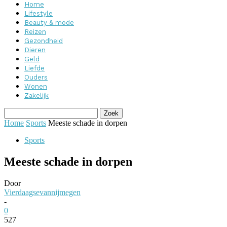
Home
Lifestyle
Beauty & mode
Reizen
Gezondheid
Dieren
Geld
Liefde
Ouders
Wonen
Zakelijk
Home
Sports
Meeste schade in dorpen
Sports
Meeste schade in dorpen
Door
Vierdaagsevannijmegen
-
0
527