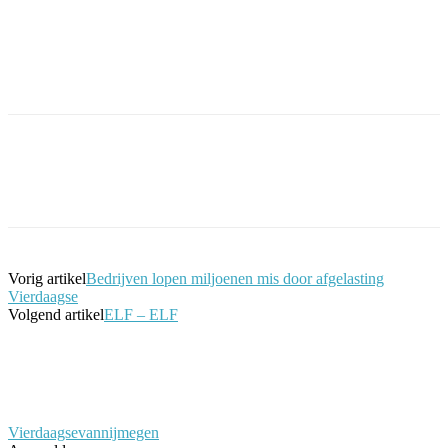
Facebook
Twitter
Pinterest
WhatsApp
Vorig artikel
Bedrijven lopen miljoenen mis door afgelasting
Vierdaagse
Volgend artikel
ELF – ELF
Vierdaagsevannijmegen