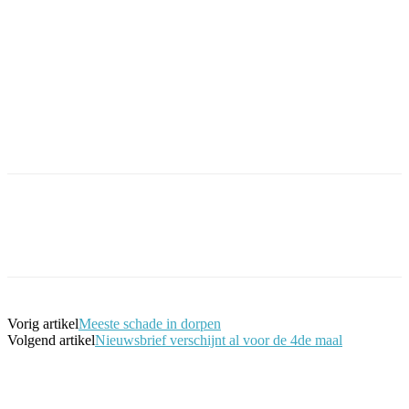
Facebook
Twitter
Pinterest
WhatsApp
Vorig artikel
Meeste schade in dorpen
Volgend artikel
Nieuwsbrief verschijnt al voor de 4de maal