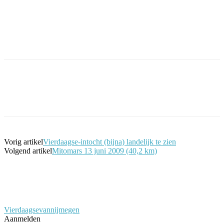
Facebook
Twitter
Pinterest
WhatsApp
Vorig artikel
Vierdaagse-intocht (bijna) landelijk te zien
Volgend artikel
Mitomars 13 juni 2009 (40,2 km)
Vierdaagsevannijmegen
Aanmelden