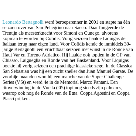
Facebook
Twitter
Pinterest
WhatsApp
Leonardo Bertagnolli
werd beroepsrenner in 2001 en stapte na één
seizoen over van San Pellegrino naar Saeco. Daar fungeerde de
Trentijn als meesterknecht voor Simoni en Cunego, alvorens
kopman te worden bij Cofidis. Vorig seizoen haalde Liquigas de
Italiaan terug naar eigen land. Voor Cofidis kende de inmiddels 30-
jarige Bertagnolli een vruchtbaar seizoen met winst in de Ronde van
Haut Var en Tirreno Adriatico. Hij haalde ook toptien in de GP van
Chiasso, Laigueglia en Ronde van het Baskenland. Voor Liquigas
boekte hij vorig seizoen een prachtige klassieke zege. In de Classica
San Sebastian was hij een zucht sneller dan Juan Manuel Garate. De
voorbije maanden won hij een manche van de Super Challenge
Series (VSt) en werd 4e in de Memorial Marco Pantani. Een
ritoverwinning in de Vuelta ('05) topt nog steeds zijn palmares,
waarop ook nog de Ronde van de Etna, Coppa Agostini en Coppa
Placci prijken.