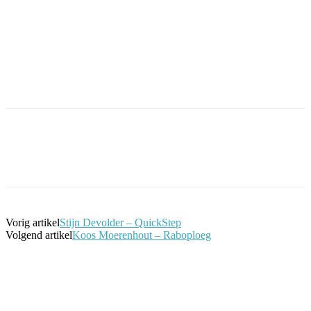
Facebook
Twitter
Pinterest
WhatsApp
Vorig artikel
Stijn Devolder – QuickStep
Volgend artikel
Koos Moerenhout – Raboploeg