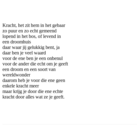
Facebook
Twitter
Pinterest
WhatsApp
Kracht, het zit hem in het gebaar
zo puur en zo echt gemeend
lopend in het bos, of levend in
een droomhuis
daar waar jij gelukkig bent, ja
daar ben je veel waard
voor de ene ben je een onbenul
voor de ander die echt om je geeft
een droom en een soort van
wereldwonder
daarom heb je voor die ene geen
enkele kracht meer
maar krijg je door die ene echte
kracht door alles wat ze je geeft.