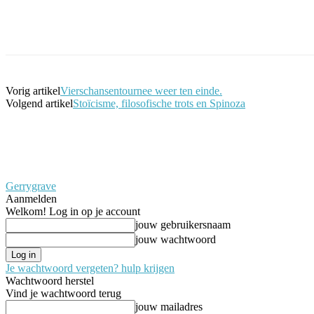
Facebook
Twitter
Pinterest
WhatsApp
Vorig artikel
Vierschansentournee weer ten einde.
Volgend artikel
Stoïcisme, filosofische trots en Spinoza
Gerrygrave
Aanmelden
Welkom! Log in op je account
jouw gebruikersnaam
jouw wachtwoord
Je wachtwoord vergeten? hulp krijgen
Wachtwoord herstel
Vind je wachtwoord terug
jouw mailadres