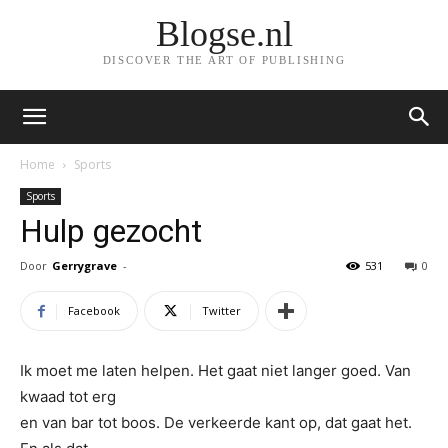
Blogse.nl
DISCOVER THE ART OF PUBLISHING
Home
Sports
Sports
Hulp gezocht
Door
Gerrygrave
-
531
0
Facebook
Twitter
Ik moet me laten helpen. Het gaat niet langer goed. Van
kwaad tot erg
en van bar tot boos. De verkeerde kant op, dat gaat het.