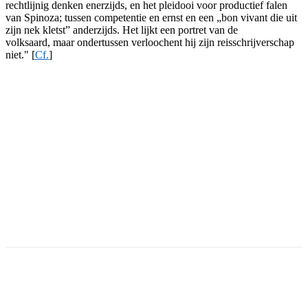
rechtlijnig denken enerzijds, en het pleidooi voor productief falen
van Spinoza; tussen competentie en ernst en een „bon vivant die uit
zijn nek kletst” anderzijds. Het lijkt een portret van de
volksaard, maar ondertussen verloochent hij zijn reisschrijverschap
niet." [
Cf.
]
Facebook
Twitter
Pinterest
WhatsApp