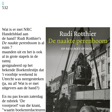
0
532
Facebook
Twitter
Pinterest
WhatsApp
Wat is er met NRC
Handelsblad aan
de hand? Rudi Rotthier's
De naakte perenboom
is al
ruim 7
maanden uit en het is ook
al in grote stapels in de
ramsj
gesignaleerd op het
bekende Boekenfestijn dat
't voorbije weekend in
Utrecht was neergestreken
(ja, nu al! Wat is er met
uitgevers aan de hand?)
En nu pas kwam zaterdag
de rubriek ‘De
voorproef' van die krant,
"waarin boekenredacteuren