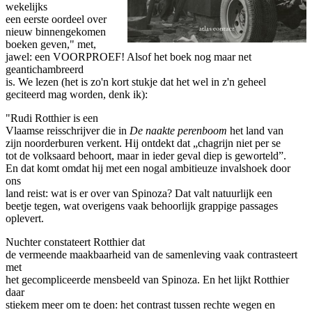
wekelijks
een eerste oordeel over
nieuw binnengekomen
boeken geven," met,
jawel: een VOORPROEF! Alsof het boek nog maar net
geantichambreerd
is. We lezen (het is zo'n kort stukje dat het wel in z'n geheel
geciteerd mag worden, denk ik):
"Rudi Rotthier is een
Vlaamse reisschrijver die in
De naakte perenboom
het land van
zijn noorderburen verkent. Hij ontdekt dat „chagrijn niet per se
tot de volksaard behoort, maar in ieder geval diep is geworteld”.
En dat komt omdat hij met een nogal ambitieuze invalshoek door
ons
land reist: wat is er over van Spinoza? Dat valt natuurlijk een
beetje tegen, wat overigens vaak behoorlijk grappige passages
oplevert.
Nuchter constateert Rotthier dat
de vermeende maakbaarheid van de samenleving vaak contrasteert
met
het gecompliceerde mensbeeld van Spinoza. En het lijkt Rotthier
daar
stiekem meer om te doen: het contrast tussen rechte wegen en