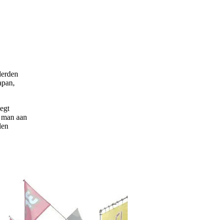
derden
apan,
zegt
d man aan
len