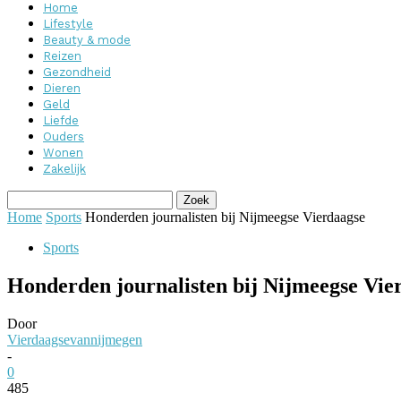
Home
Lifestyle
Beauty & mode
Reizen
Gezondheid
Dieren
Geld
Liefde
Ouders
Wonen
Zakelijk
Home
Sports
Honderden journalisten bij Nijmeegse Vierdaagse
Sports
Honderden journalisten bij Nijmeegse Vie
Door
Vierdaagsevannijmegen
-
0
485