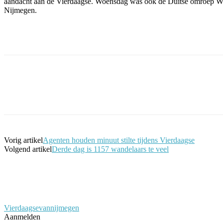
aandacht aan de Vierdaagse. Woensdag was ook de Duitse omroep 
Nijmegen.
Facebook
Twitter
Pinterest
WhatsApp
Vorig artikel
Agenten houden minuut stilte tijdens Vierdaagse
Volgend artikel
Derde dag is 1157 wandelaars te veel
Vierdaagsevannijmegen
Aanmelden