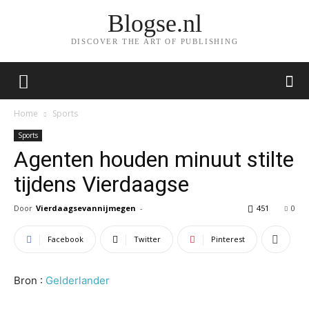
Blogse.nl
DISCOVER THE ART OF PUBLISHING
Home
Sports
Sports
Agenten houden minuut stilte
tijdens Vierdaagse
Door
Vierdaagsevannijmegen
-
451
0
Facebook
Twitter
Pinterest
Bron :
Gelderlander