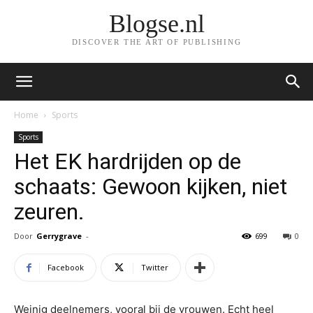
Blogse.nl
DISCOVER THE ART OF PUBLISHING
Home
Sports
Sports
Het EK hardrijden op de
schaats: Gewoon kijken, niet
zeuren.
Door
Gerrygrave
-
699
0
Facebook
Twitter
Weinig deelnemers, vooral bij de vrouwen. Echt heel