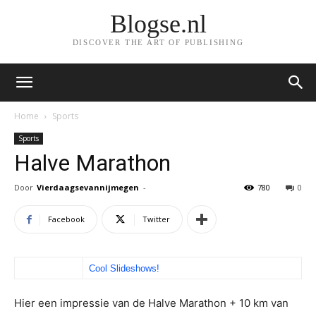
Blogse.nl
DISCOVER THE ART OF PUBLISHING
Home
Sports
Sports
Halve Marathon
Door
Vierdaagsevannijmegen
-
780
0
Facebook
Twitter
Cool Slideshows!
Hier een impressie van de Halve Marathon + 10 km van