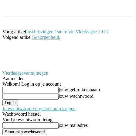
Facebook
Twitter
Pinterest
WhatsApp
Vorig artikel
Inschrijvingen 1ste ronde Vierdaagse 2013
Volgend artikel
Geborgenheid.
Vierdaagsevannijmegen
Aanmelden
Welkom! Log in op je account
jouw gebruikersnaam
jouw wachtwoord
Je wachtwoord vergeten? hulp krijgen
Wachtwoord herstel
Vind je wachtwoord terug
jouw mailadres