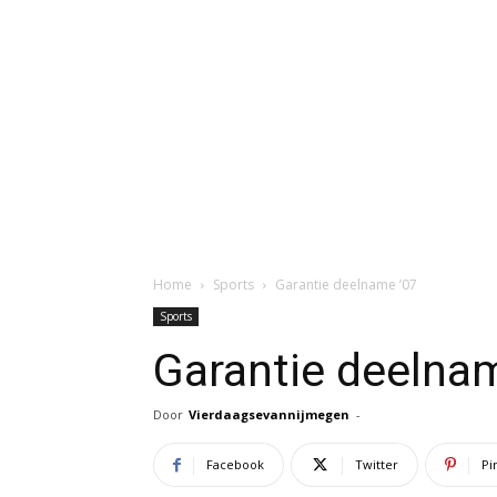
Home
Sports
Garantie deelname ’07
Sports
Garantie deelna
Door
Vierdaagsevannijmegen
-
Facebook
Twitter
Pi