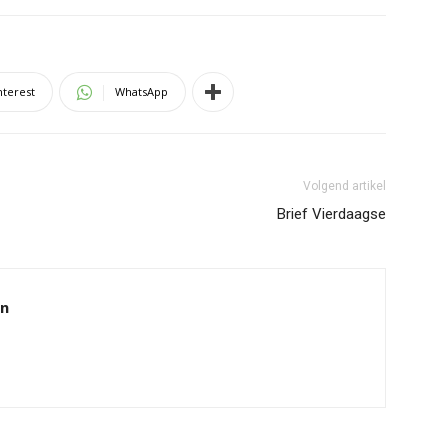
nterest
WhatsApp
Volgend artikel
Brief Vierdaagse
en