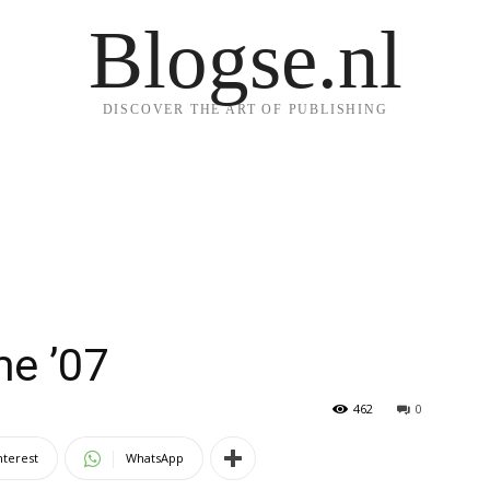
Blogse.nl
DISCOVER THE ART OF PUBLISHING
me ’07
462
0
nterest
WhatsApp