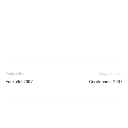
Facebook
Twitter
Pinterest
Wh
Vorig artikel
Volgend artikel
Euskaltel 2007
Gerolsteiner 2007