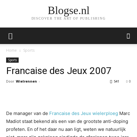
Blogse.nl
DISCOVER THE ART OF PUBLISHING
Home
Sports
Sports
Francaise des Jeux 2007
Door
Wielrennen
-
541
0
Facebook
Twitter
Pinterest
Wh
De manager van de
Francaise des Jeux wielerploeg
Marc
Madiot staat bekend als een van de grootste anti-doping
profeten. En of het daar nu aan ligt, weten we natuurlijk