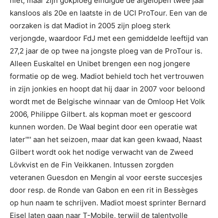
niet, maar zijn gokploeg eindigde de afgelopen twee jaar
kansloos als 20e en laatste in de UCI ProTour. Een van de
oorzaken is dat Madiot in 2005 zijn ploeg sterk
verjongde, waardoor FdJ met een gemiddelde leeftijd van
27,2 jaar de op twee na jongste ploeg van de ProTour is.
Alleen Euskaltel en Unibet brengen een nog jongere
formatie op de weg. Madiot behield toch het vertrouwen
in zijn jonkies en hoopt dat hij daar in 2007 voor beloond
wordt met de Belgische winnaar van de Omloop Het Volk
2006, Philippe Gilbert. als kopman moet er gescoord
kunnen worden. De Waal begint door een operatie wat
later'"' aan het seizoen, maar dat kan geen kwaad, Naast
Gilbert wordt ook het nodige verwacht van de Zweed
Lövkvist en de Fin Veikkanen. Intussen zorgden
veteranen Guesdon en Mengin al voor eerste succesjes
door resp. de Ronde van Gabon en een rit in Bessèges
op hun naam te schrijven. Madiot moest sprinter Bernard
Eisel laten gaan naar T-Mobile, terwijl de talentvolle