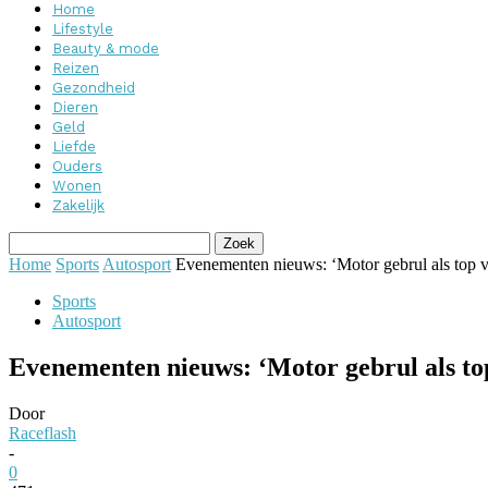
Home
Lifestyle
Beauty & mode
Reizen
Gezondheid
Dieren
Geld
Liefde
Ouders
Wonen
Zakelijk
Home
Sports
Autosport
Evenementen nieuws: ‘Motor gebrul als t
Sports
Autosport
Evenementen nieuws: ‘Motor gebrul als 
Door
Raceflash
-
0