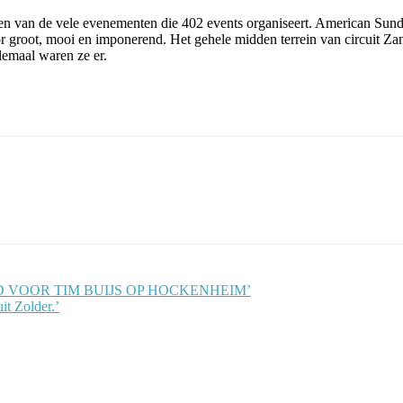
en van de vele evenementen die 402 events organiseert. American Sunda
r groot, mooi en imponerend. Het gehele midden terrein van circuit Za
lemaal waren ze er.
OND VOOR TIM BUIJS OP HOCKENHEIM’
it Zolder.’