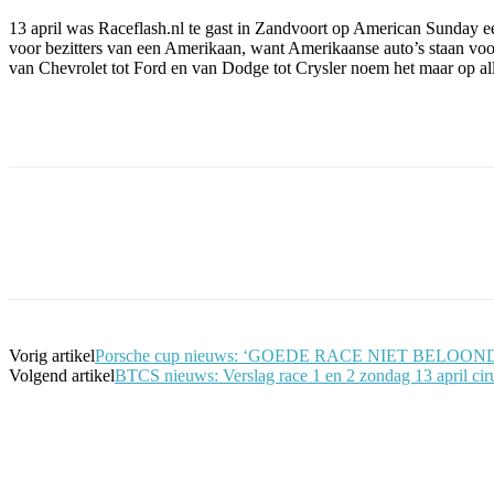
13 april was Raceflash.nl te gast in Zandvoort op American Sunday e
voor bezitters van een Amerikaan, want Amerikaanse auto’s staan voo
van Chevrolet tot Ford en van Dodge tot Crysler noem het maar op al
Facebook
Twitter
Pinterest
WhatsApp
Vorig artikel
Porsche cup nieuws: ‘GOEDE RACE NIET BELO
Volgend artikel
BTCS nieuws: Verslag race 1 en 2 zondag 13 april ciru