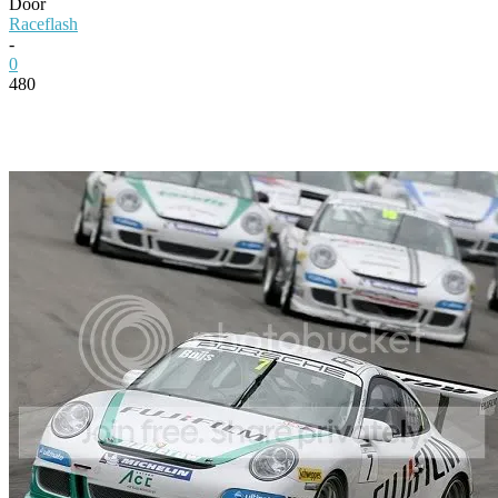
Door
Raceflash
-
0
480
Facebook
Twitter
Pinterest
WhatsApp