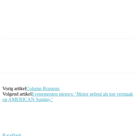
Facebook
Twitter
Pinterest
WhatsApp
Vorig artikel
Column Roparun
Volgend artikel
Evenementen nieuws: ‘Motor gebrul als top vermaak
op AMERICAN Sunday.’
Raceflash