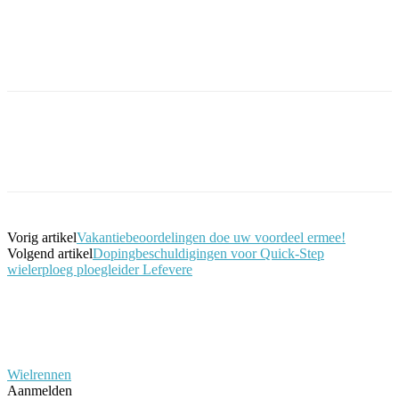
Facebook
Twitter
Pinterest
WhatsApp
Vorig artikel
Vakantiebeoordelingen doe uw voordeel ermee!
Volgend artikel
Dopingbeschuldigingen voor Quick-Step
wielerploeg ploegleider Lefevere
Wielrennen
Aanmelden