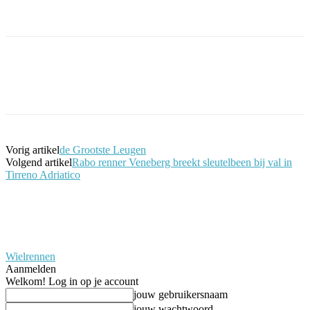
Facebook
Twitter
Pinterest
WhatsApp
Vorig artikel
de Grootste Leugen
Volgend artikel
Rabo renner Veneberg breekt sleutelbeen bij val in
Tirreno Adriatico
Wielrennen
Aanmelden
Welkom! Log in op je account
jouw gebruikersnaam
jouw wachtwoord