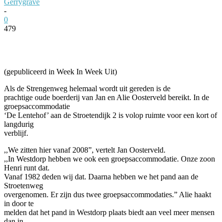
Gerrygrave
-
0
479
Facebook
Twitter
Pinterest
WhatsApp
(gepubliceerd in Week In Week Uit)
Als de Strengenweg helemaal wordt uit gereden is de
prachtige oude boerderij van Jan en Alie Oosterveld bereikt. In de
groepsaccommodatie
‘De Lentehof’ aan de Stroetendijk 2 is volop ruimte voor een kort of
langdurig
verblijf.
,,We zitten hier vanaf 2008”, vertelt Jan Oosterveld.
,,In Westdorp hebben we ook een groepsaccommodatie. Onze zoon
Henri runt dat.
Vanaf 1982 deden wij dat. Daarna hebben we het pand aan de
Stroetenweg
overgenomen. Er zijn dus twee groepsaccommodaties.” Alie haakt
in door te
melden dat het pand in Westdorp plaats biedt aan veel meer mensen
dan in