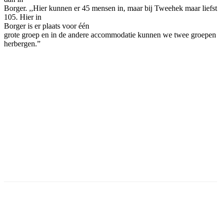
Borger. ,,Hier kunnen er 45 mensen in, maar bij Tweehek maar liefst
105. Hier in
Borger is er plaats voor
éé
n
grote groep en in de andere accommodatie kunnen we twee groepen
herbergen.”
Facebook
Twitter
Pinterest
WhatsApp