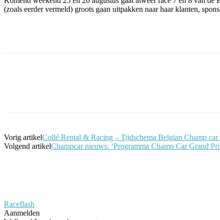
Komend weekend 25 en 26 augustus gaat alweer race 7 en 8 van de Be
(zoals eerder vermeld) groots gaan uitpakken naar haar klanten, spons
Facebook
Twitter
Pinterest
WhatsApp
Vorig artikel
Collé Rental & Racing – Tijdschema Belgian Champ car 
Volgend artikel
Champcar nieuws: ‘Programma Champ Car Grand Prix 
Raceflash
Aanmelden