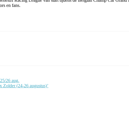
nelux Racing League van start tijdens de Belgian Champ Car Grand Pri
ors en fans.
25/26 aug.
Zolder (24-26 augustus)’