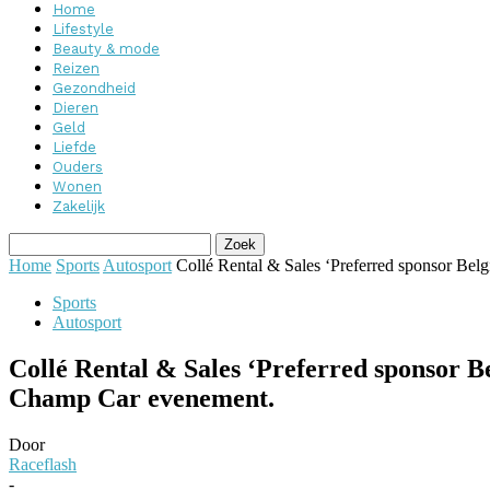
Home
Lifestyle
Beauty & mode
Reizen
Gezondheid
Dieren
Geld
Liefde
Ouders
Wonen
Zakelijk
Home
Sports
Autosport
Collé Rental & Sales ‘Preferred sponsor Bel
Sports
Autosport
Collé Rental & Sales ‘Preferred sponsor B
Champ Car evenement.
Door
Raceflash
-