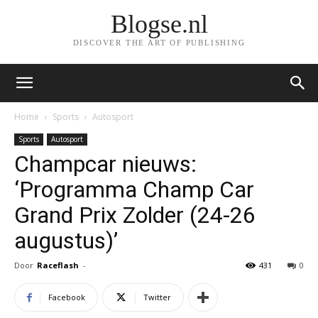
Blogse.nl
DISCOVER THE ART OF PUBLISHING
Home
Sports
Autosport
Sports
Autosport
Champcar nieuws:
‘Programma Champ Car
Grand Prix Zolder (24-26
augustus)’
Door
Raceflash
-
431
0
Facebook
Twitter