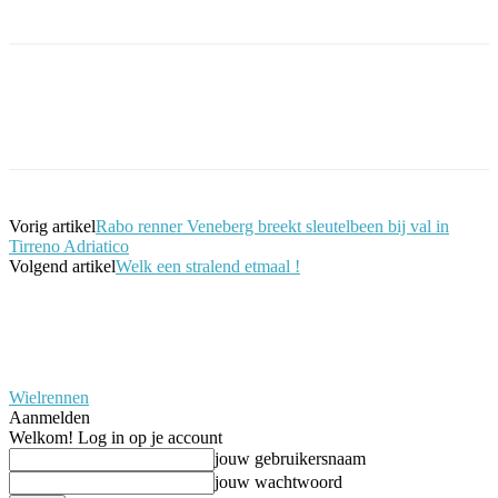
Facebook
Twitter
Pinterest
WhatsApp
Vorig artikel
Rabo renner Veneberg breekt sleutelbeen bij val in
Tirreno Adriatico
Volgend artikel
Welk een stralend etmaal !
Wielrennen
Aanmelden
Welkom! Log in op je account
jouw gebruikersnaam
jouw wachtwoord