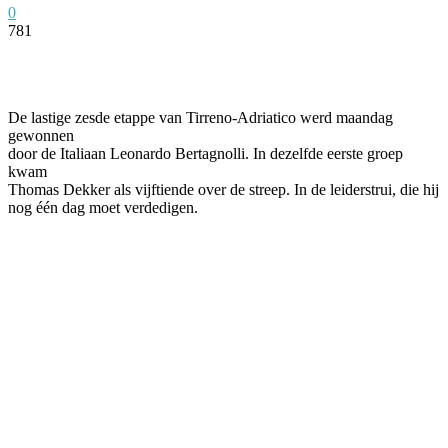
0
781
Facebook
Twitter
Pinterest
WhatsApp
De lastige zesde etappe van Tirreno-Adriatico werd maandag
gewonnen
door de Italiaan Leonardo Bertagnolli. In dezelfde eerste groep
kwam
Thomas Dekker als vijftiende over de streep. In de leiderstrui, die hij
nog één dag moet verdedigen.