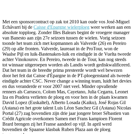
Facebook
Twitter
Pinterest
WhatsApp
Met een sponsorcontract op zak tot 2010 kan oude vos José-Miguel
Echávarri bij de
Caisse d'Epargne wielerploeg
weer werken aan een
absolute topploeg. Zonder Illes Balears begint de vroegere manager
van Banesto aan zijn 27e seizoen tussen de wielen. Vorig seizoen
toonde het team zich met kopmannen als Valverde (26) en Pereiro
(29) op alle fronten. Valverde, laureaat in de ProTour, won de
Waalse Pijl en luik-Bastenaken-luik en eindigde in de Vuelta tweede
achter Vinokourov. En Pereiro, tweede in de Tour, kan nog steeds
tot winnaar uitgeroepen worden als Landis wordt gediskwalificeerd.
Dat het team in de breedte prima presteerde wordt wel bewezen
door het feit dat Caisse d'Épargne in de PT-ploegenstand als tweede
eindigde achter CSC. Never change a winning team, luidt het devies
en dus veranderde er voor 2007 niet veel. Minder opvallende
renners als Carrasco, Colom Mas, Cayetano, Julia Cegarra, Leonet
Iza en Pradera verlieten de ploeg en voor hen in de plaats kwamen
David Lopez (Euskaltel), Alberto Losada (Kaiku), José Rojas Gil
(Astana) en het grote talent Luis Léon Sanchez Gil (Astana) Nicolas
Portal (27) zag bovendien zijn drie jaar jongere broer Sébastien van
Crédit Agricole overkomen Samen met Frans kampioen Florent
Brard brengen zij het Franse aandeel op vijf. In april werd
bovendien de Spaanse klasbak Ruben Plaza aan de ploeg