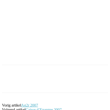
Facebook
Twitter
Pinterest
WhatsApp
Vorig artikel
Ag2r 2007
Volgend artikel
Caisse d’Epargne 2007