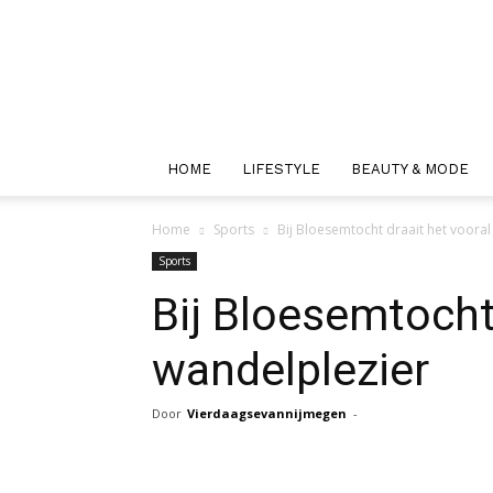
HOME
LIFESTYLE
BEAUTY & MODE
Home
Sports
Bij Bloesemtocht draait het voora
Sports
Bij Bloesemtocht
wandelplezier
Door
Vierdaagsevannijmegen
-
Facebook
Twitter
Pint