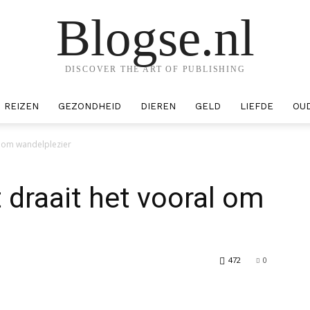
Blogse.nl
DISCOVER THE ART OF PUBLISHING
REIZEN
GEZONDHEID
DIEREN
GELD
LIEFDE
OU
l om wandelplezier
 draait het vooral om
472
0
erest
WhatsApp