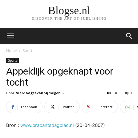
Blogse.nl
DISCOVER THE ART OF PUBLISHING
Home
Sports
Sports
Appeldijk opgeknapt voor
tocht
Door
Vierdaagsevannijmegen
-
516
0
Facebook
Twitter
Pinterest
Bron :
www.brabantsdagblad.nl
(20-04-2007)