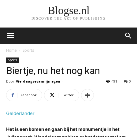
Blogse.nl
DISCOVER THE ART OF PUBLISHING
Home
Sports
Sports
Biertje, nu het nog kan
Door
Vierdaagsevannijmegen
-
491
0
Facebook
Twitter
Gelderlander
Het is een komen en gaan bij het monumentje in het