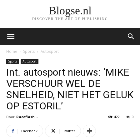
Blogse.nl
DISCOVER THE ART OF PUBLISHING
Home
Sports
Autosport
Sports
Autosport
Int. autosport nieuws: ‘MIKE
VERSCHUUR WEL DE
SNELHEID, NIET HET GELUK
OP ESTORIL’
Door
Raceflash
-
422
0
Facebook
Twitter