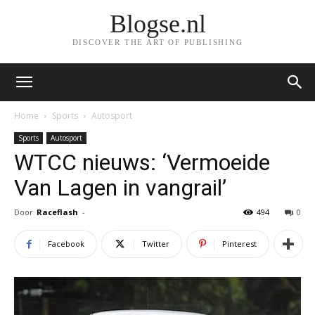
Blogse.nl
DISCOVER THE ART OF PUBLISHING
Home
Sports
Autosport
Sports
Autosport
WTCC nieuws: ‘Vermoeide
Van Lagen in vangrail’
Door
Raceflash
-
494
0
Facebook
Twitter
Pinterest