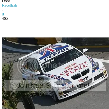
Door
Raceflash
-
0
465
Facebook
Twitter
Pinterest
WhatsApp