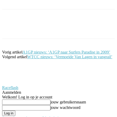
Facebook
Twitter
Pinterest
WhatsApp
Vorig artikel
A1GP nieuws: ‘A1GP naar Surfers Paradise in 2009’
Volgend artikel
WTCC nieuws: ‘Vermoeide Van Lagen in vangrail’
Raceflash
Aanmelden
Welkom! Log in op je account
jouw gebruikersnaam
jouw wachtwoord