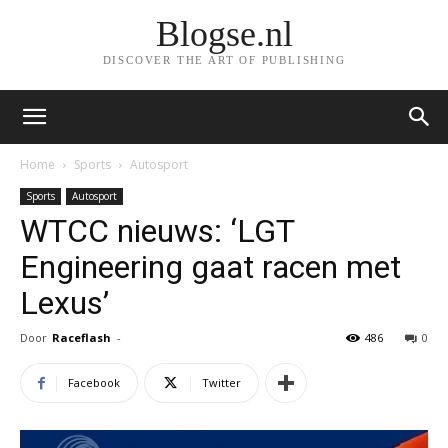
Blogse.nl
DISCOVER THE ART OF PUBLISHING
Home
Sports
Autosport
Sports
Autosport
WTCC nieuws: ‘LGT
Engineering gaat racen met
Lexus’
Door
Raceflash
-
486
0
Facebook
Twitter