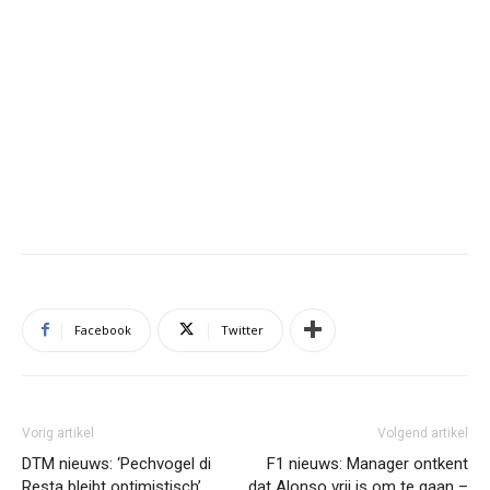
Facebook
Twitter
Vorig artikel
Volgend artikel
DTM nieuws: ‘Pechvogel di
F1 nieuws: Manager ontkent
Resta bleibt optimistisch’
dat Alonso vrij is om te gaan –