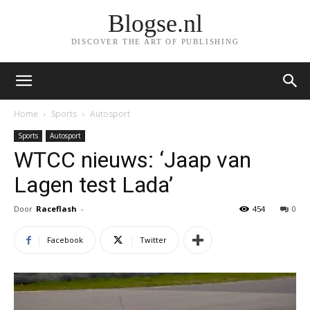
Blogse.nl
DISCOVER THE ART OF PUBLISHING
Home
Sports
Autosport
Sports
Autosport
WTCC nieuws: ‘Jaap van
Lagen test Lada’
Door
Raceflash
-
454
0
Facebook
Twitter