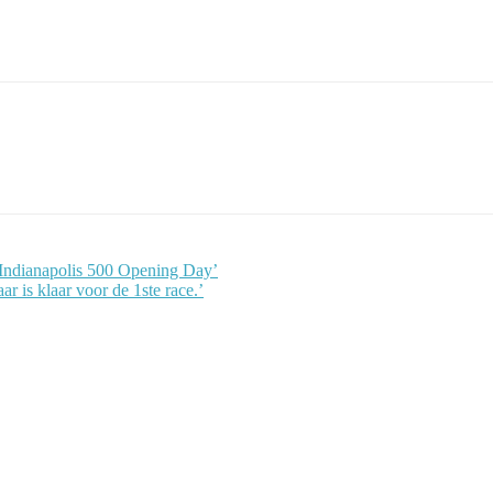
 Indianapolis 500 Opening Day’
is klaar voor de 1ste race.’