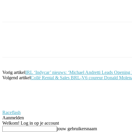
Facebook
Twitter
Pinterest
WhatsApp
Vorig artikel
IRL ‘Indycar’ nieuws: ‘Michael Andretti Leads Opening
Volgend artikel
Collé Rental & Sales BRL-V6 coureur Donald Molenaar 
Raceflash
Aanmelden
Welkom! Log in op je account
jouw gebruikersnaam