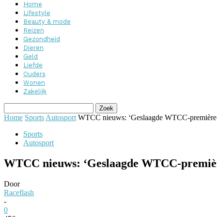
Home
Lifestyle
Beauty & mode
Reizen
Gezondheid
Dieren
Geld
Liefde
Ouders
Wonen
Zakelijk
Home
Sports
Autosport
WTCC nieuws: ‘Geslaagde WTCC-première o
Sports
Autosport
WTCC nieuws: ‘Geslaagde WTCC-première
Door
Raceflash
-
0