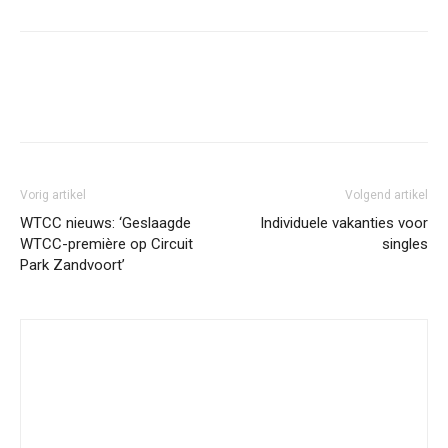
Facebook
Twitter
Pinterest
Wh
Vorig artikel
Volgend artikel
WTCC nieuws: ‘Geslaagde
Individuele vakanties voor
WTCC-première op Circuit
singles
Park Zandvoort’