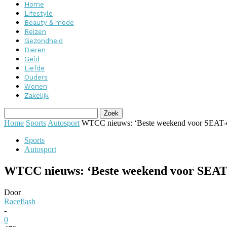
Home
Lifestyle
Beauty & mode
Reizen
Gezondheid
Dieren
Geld
Liefde
Ouders
Wonen
Zakelijk
Home
Sports
Autosport
WTCC nieuws: ‘Beste weekend voor SEAT-
Sports
Autosport
WTCC nieuws: ‘Beste weekend voor SEAT
Door
Raceflash
-
0