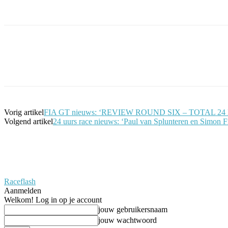
Facebook
Twitter
Pinterest
WhatsApp
Vorig artikel
FIA GT nieuws: ‘REVIEW ROUND SIX – TOTAL 2
Volgend artikel
24 uurs race nieuws: ‘Paul van Splunteren en Simon 
Raceflash
Aanmelden
Welkom! Log in op je account
jouw gebruikersnaam
jouw wachtwoord