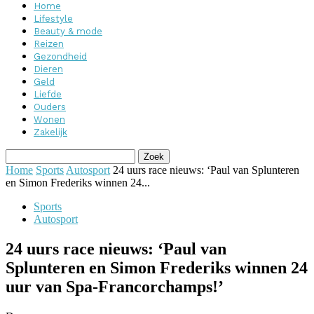
Home
Lifestyle
Beauty & mode
Reizen
Gezondheid
Dieren
Geld
Liefde
Ouders
Wonen
Zakelijk
Home
Sports
Autosport
24 uurs race nieuws: ‘Paul van Splunteren
en Simon Frederiks winnen 24...
Sports
Autosport
24 uurs race nieuws: ‘Paul van
Splunteren en Simon Frederiks winnen 24
uur van Spa-Francorchamps!’