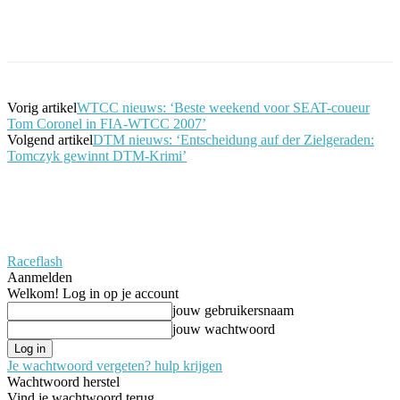
Facebook
Twitter
Pinterest
WhatsApp
Vorig artikel
WTCC nieuws: ‘Beste weekend voor SEAT-coueur
Tom Coronel in FIA-WTCC 2007’
Volgend artikel
DTM nieuws: ‘Entscheidung auf der Zielgeraden:
Tomczyk gewinnt DTM-Krimi’
Raceflash
Aanmelden
Welkom! Log in op je account
jouw gebruikersnaam
jouw wachtwoord
Je wachtwoord vergeten? hulp krijgen
Wachtwoord herstel
Vind je wachtwoord terug