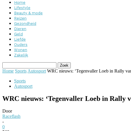
Home
Lifestyle
Beauty & mode
Reizen
Gezondheid
Dieren
Geld
Liefde
Ouders
Wonen
Zakelijk
Home
Sports
Autosport
WRC nieuws: ‘Tegenvaller Loeb in Rally van
Sports
Autosport
WRC nieuws: ‘Tegenvaller Loeb in Rally v
Door
Raceflash
-
0