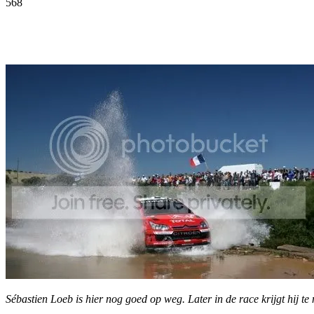
568
Facebook
Twitter
Pinterest
WhatsApp
Sébastien Loeb is hier nog goed op weg. Later in de race krijgt hij t