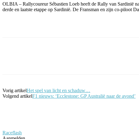
OLBIA – Rallycoureur Sébastien Loeb heeft de Rally van Sardinië na
derde en laatste etappe op Sardinië. De Fransman en zijn co-piloot D
Facebook
Twitter
Pinterest
WhatsApp
Vorig artikel
Het spel van licht en schaduw…
Volgend artikel
F1 nieuws: ‘Ecclestone: GP Australië naar de avond’
Raceflash
Aanmelden