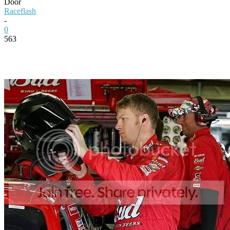
Door
Raceflash
-
0
563
Facebook
Twitter
Pinterest
WhatsApp