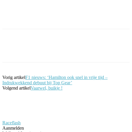
Facebook
Twitter
Pinterest
WhatsApp
Vorig artikel
F1 nieuws: ‘Hamilton ook snel in vrije tijd –
Indrukwekkend debuut bij Top Gear’
Volgend artikel
Vaarwel, buikje !
Raceflash
Aanmelden