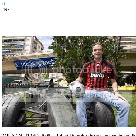
0
497
Facebook
Twitter
Pinterest
WhatsApp
MILAAN, 21 MEI 2008 – Robert Doornbos is trots om aan te kondigen 