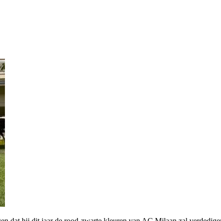
dat hij dit jaar de rood-zwarte kleuren van AC Milaan zal verdedigen