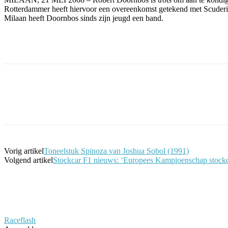
Rotterdammer heeft hiervoor een overeenkomst getekend met Scuderia
Milaan heeft Doornbos sinds zijn jeugd een band.
Facebook
Twitter
Pinterest
WhatsApp
Vorig artikel
Toneelstuk Spinoza van Joshua Sobol (1991)
Volgend artikel
Stockcar F1 nieuws: ‘Europees Kampioenschap stockca
Raceflash