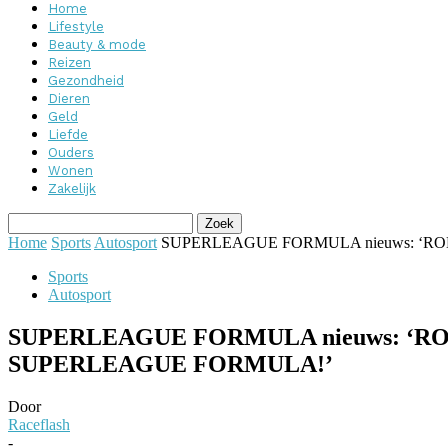
Home
Lifestyle
Beauty & mode
Reizen
Gezondheid
Dieren
Geld
Liefde
Ouders
Wonen
Zakelijk
Home
Sports
Autosport
SUPERLEAGUE FORMULA nieuws: ‘R
Sports
Autosport
SUPERLEAGUE FORMULA nieuws: ‘R
SUPERLEAGUE FORMULA!’
Door
Raceflash
-