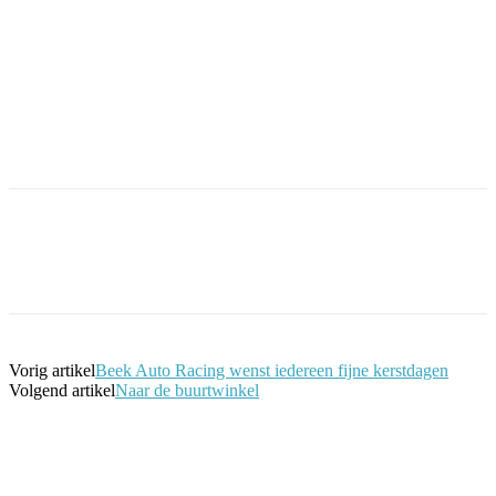
Facebook
Twitter
Pinterest
WhatsApp
Vorig artikel
Beek Auto Racing wenst iedereen fijne kerstdagen
Volgend artikel
Naar de buurtwinkel