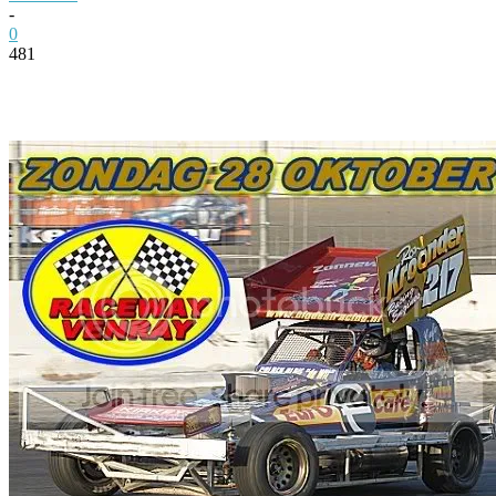
-
0
481
Facebook
Twitter
Pinterest
WhatsApp