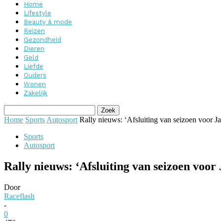
Home
Lifestyle
Beauty & mode
Reizen
Gezondheid
Dieren
Geld
Liefde
Ouders
Wonen
Zakelijk
Home
Sports
Autosport
Rally nieuws: ‘Afsluiting van seizoen voor Ja
Sports
Autosport
Rally nieuws: ‘Afsluiting van seizoen voor
Door
Raceflash
-
0