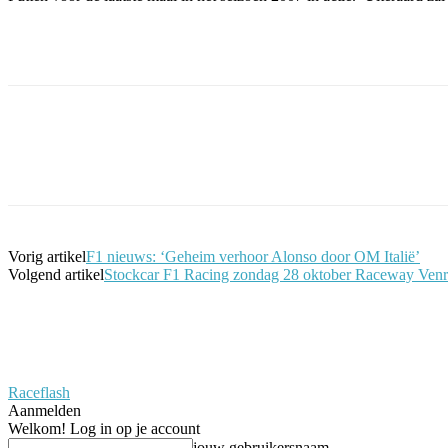
Facebook
Twitter
Pinterest
WhatsApp
Vorig artikel
F1 nieuws: ‘Geheim verhoor Alonso door OM Italië’
Volgend artikel
Stockcar F1 Racing zondag 28 oktober Raceway Ven
Raceflash
Aanmelden
Welkom! Log in op je account
jouw gebruikersnaam