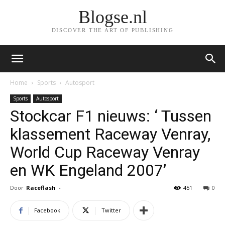
Blogse.nl
DISCOVER THE ART OF PUBLISHING
Home
Sports
Autosport
Sports
Autosport
Stockcar F1 nieuws: ‘ Tussen
klassement Raceway Venray,
World Cup Raceway Venray
en WK Engeland 2007’
Door
Raceflash
-
451
0
Facebook
Twitter