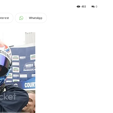
493
0
nterest
WhatsApp