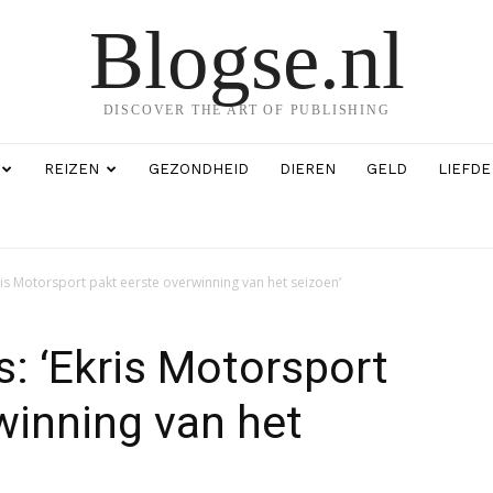
Blogse.nl
DISCOVER THE ART OF PUBLISHING
REIZEN
GEZONDHEID
DIEREN
GELD
LIEFDE
is Motorsport pakt eerste overwinning van het seizoen’
: ‘Ekris Motorsport
winning van het