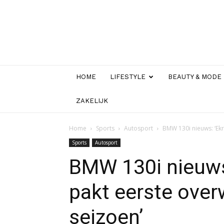
HOME
LIFESTYLE
BEAUTY & MODE
ZAKELIJK
Home
Sports
Autosport
BMW 130i nieuws: ‘Ekr
Sports
Autosport
BMW 130i nieuws
pakt eerste over
seizoen’