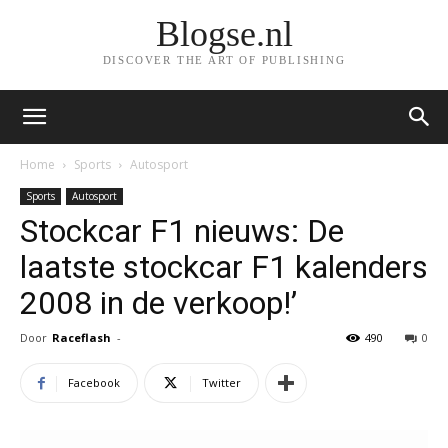
Blogse.nl
DISCOVER THE ART OF PUBLISHING
Home
Sports
Autosport
Sports
Autosport
Stockcar F1 nieuws: De
laatste stockcar F1 kalenders
2008 in de verkoop!’
Door
Raceflash
-
490
0
Facebook
Twitter