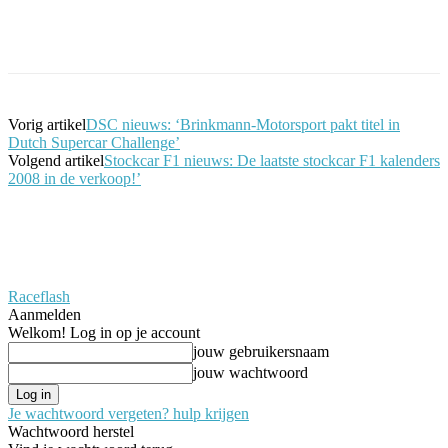
Facebook
Twitter
Pinterest
WhatsApp
Vorig artikel
DSC nieuws: ‘Brinkmann-Motorsport pakt titel in
Dutch Supercar Challenge’
Volgend artikel
Stockcar F1 nieuws: De laatste stockcar F1 kalenders
2008 in de verkoop!’
Raceflash
Aanmelden
Welkom! Log in op je account
jouw gebruikersnaam
jouw wachtwoord
Je wachtwoord vergeten? hulp krijgen
Wachtwoord herstel