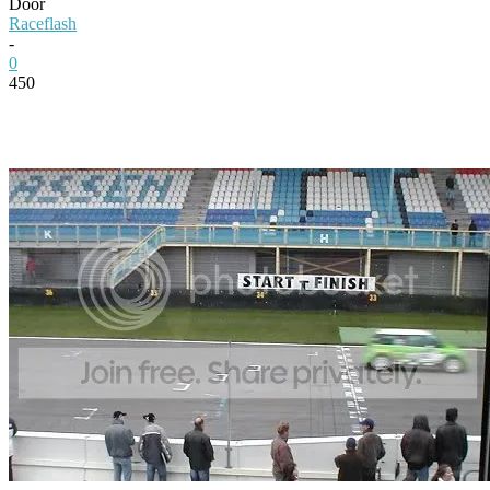
Door
Raceflash
-
0
450
Facebook
Twitter
Pinterest
WhatsApp